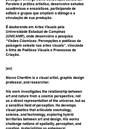
Paralelo à prática artística, desenvolve estudos
acadêmicos e ensaísticos, participando de
editais e grupos que ampliam o diálogo e a
circulação de sua produção.
É doutorando em Artes Visuais pela
Universidade Estadual de Campinas
(UNICAMP), onde desenvolve a pesquisa
“Visões Cósmicas: Percepções e poéticas da
paisagem celeste nas artes visuais”, vinculada
à linha de Poéticas Visuais e Processos de
Criação.
[en]
Marco Cherfêm is a visual artist, graphic design
professor, and researcher.
His work investigates the relationship between
art and nature from a cosmic perspective, not
as a direct representation of the universe, but as
a sensitive field of perception. He develops
visual poetics that articulate cosmology,
science, and technology, exploring hybrid
territories between art and design. His works
challenge notions of spatiality, perception, and
creation, materializing as ephemeral