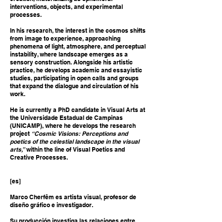
interventions, objects, and experimental
processes.
In his research, the interest in the cosmos shifts
from image to experience, approaching
phenomena of light, atmosphere, and perceptual
instability, where landscape emerges as a
sensory construction.
Alongside his artistic
practice, he develops academic and essayistic
studies, participating in open calls and groups
that expand the dialogue and circulation of his
work.
He is currently a PhD candidate in Visual Arts at
the Universidade Estadual de Campinas
(UNICAMP), where he develops the research
project
“Cosmic Visions: Perceptions and
poetics of the celestial landscape in the visual
arts,”
within the line of Visual Poetics and
Creative Processes.
[es]
Marco Cherfêm es artista visual, profesor de
diseño gráfico e investigador.
Su producción investiga las relaciones entre