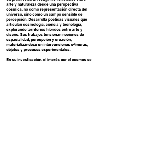
arte y naturaleza desde una perspectiva
cósmica, no como representación directa del
universo, sino como un campo sensible de
percepción. Desarrolla poéticas visuales que
articulan cosmología, ciencia y tecnología,
explorando territorios híbridos entre arte y
diseño. Sus trabajos tensionan nociones de
espacialidad, percepción y creación,
materializándose en intervenciones efímeras,
objetos y procesos experimentales.
En su investigación, el interés por el cosmos se
desplaza de la imagen hacia la experiencia,
aproximándose a fenómenos de luz, atmósfera
e inestabilidad perceptiva, donde el paisaje
emerge como una construcción sensorial.
P
aralelo a su práctica artística, desarrolla
estudios académicos y ensayísticos,
participando en convocatorias y grupos que
amplían el diálogo y la circulación de su
producción.
Es doctorando en Artes Visuales por la
Universidade Estadual de Campinas
(UNICAMP), donde desarrolla la investigación
“Visiones Cósmicas: Percepciones y poéticas
del paisaje celeste en las artes visuales”
, dentro
de la línea de Poéticas Visuales y Procesos de